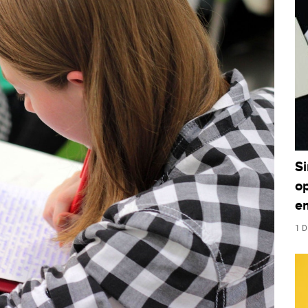
S
o
e
1 D