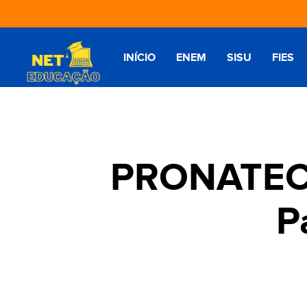
INÍCIO
ENEM
SISU
FIES
PRONATEC E
P