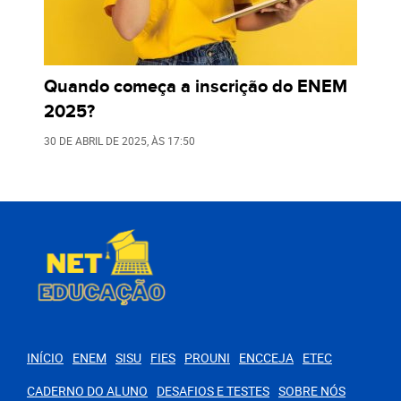
Quando começa a inscrição do ENEM
2025?
30 DE ABRIL DE 2025
, ÀS
17:50
INÍCIO
ENEM
SISU
FIES
PROUNI
ENCCEJA
ETEC
CADERNO DO ALUNO
DESAFIOS E TESTES
SOBRE NÓS