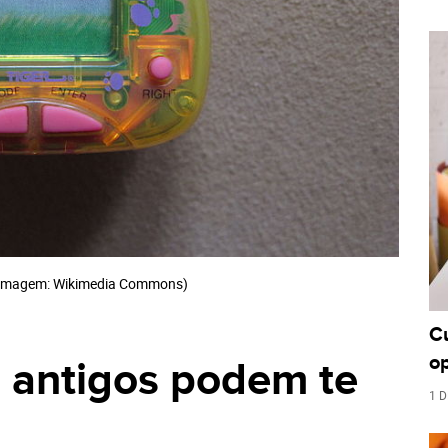
(Imagem: Wikimedia Commons)
C
o
 antigos podem te
1 D