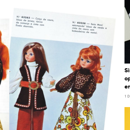
S
o
e
1 D