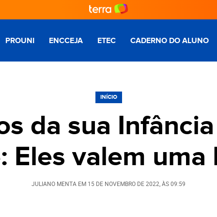
PROUNI
ENCCEJA
ETEC
CADERNO DO ALUNO
INÍCIO
s da sua Infância
e: Eles valem um
JULIANO MENTA
EM
15 DE NOVEMBRO DE 2022
, ÀS
09:59