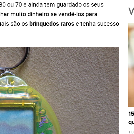
 80 ou 70 e ainda tem guardado os seus
V
nhar muito dinheiro se vendê-los para
uais são os
brinquedos raros
e tenha sucesso
1
q
1 D