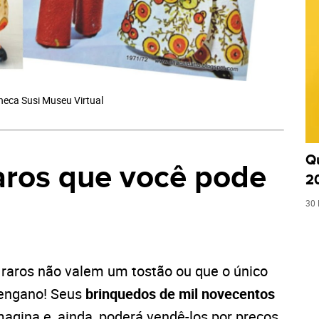
eca Susi Museu Virtual
Q
aros que você pode
2
30 
 raros
não valem um tostão ou que o único
 engano! Seus
brinquedos
de mil novecentos
agina e, ainda, poderá vendê-los por preços