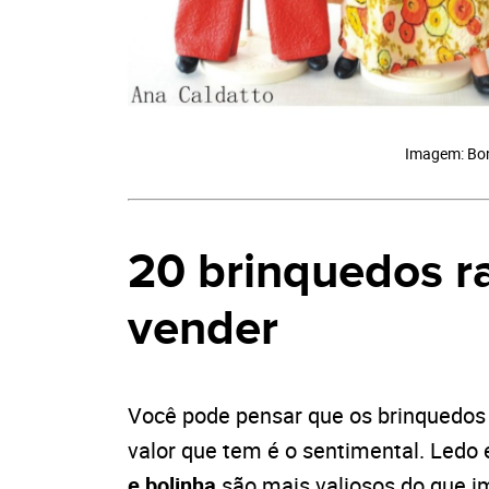
Imagem: Bon
20 brinquedos r
vender
Você pode pensar que os
brinquedos
valor que tem é o sentimental. Ledo
e bolinha
são mais valiosos do que im