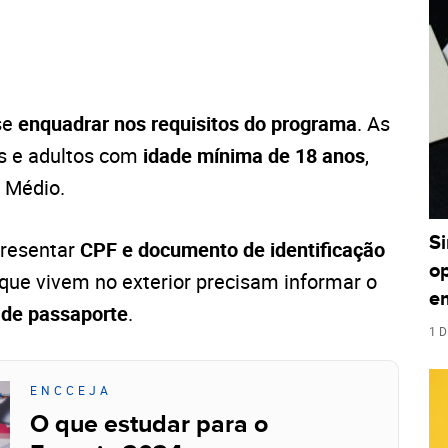
se
enquadrar nos requisitos do programa
. As
ns e adultos com
idade mínima de 18 anos
,
o Médio.
S
presentar
CPF e documento de identificação
o
 que vivem no exterior precisam informar o
e
de passaporte
.
1 D
ENCCEJA
O que estudar para o