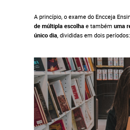
A princípio, o exame do Encceja En
de múltipla escolha
e também
uma r
único dia
, divididas em dois períodos