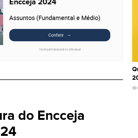
Encceja 2024
Assuntos (Fundamental e Médio)
Conferir
Você permanecerá no site atual
Q
2
30 
ura do Encceja
024