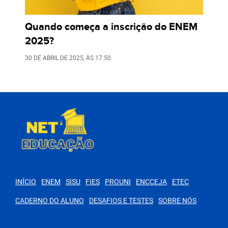
Quando começa a inscrição do ENEM
2025?
30 DE ABRIL DE 2025
, ÀS
17:50
INÍCIO
ENEM
SISU
FIES
PROUNI
ENCCEJA
ETEC
CADERNO DO ALUNO
DESAFIOS E TESTES
SOBRE NÓS
PARA VOCÊ
O Papel Transformador da Educação Física na Vida
dos Jovens