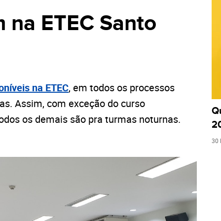
m na ETEC Santo
oníveis na ETEC
, em todos os processos
gas. Assim, com exceção do curso
Q
 todos os demais são pra turmas noturnas.
2
30 