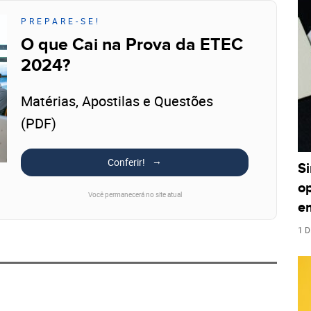
PREPARE-SE!
O que Cai na Prova da ETEC
2024?
Matérias, Apostilas e Questões
(PDF)
Conferir!
S
o
Você permanecerá no site atual
e
1 D