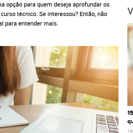
a opção para quem deseja aprofundar os
V
urso técnico. Se interessou? Então, não
nal para entender mais.
1
q
1 D