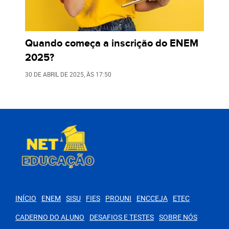
Quando começa a inscrição do ENEM
2025?
30 DE ABRIL DE 2025
, ÀS
17:50
INÍCIO
ENEM
SISU
FIES
PROUNI
ENCCEJA
ETEC
CADERNO DO ALUNO
DESAFIOS E TESTES
SOBRE NÓS
PARA VOCÊ