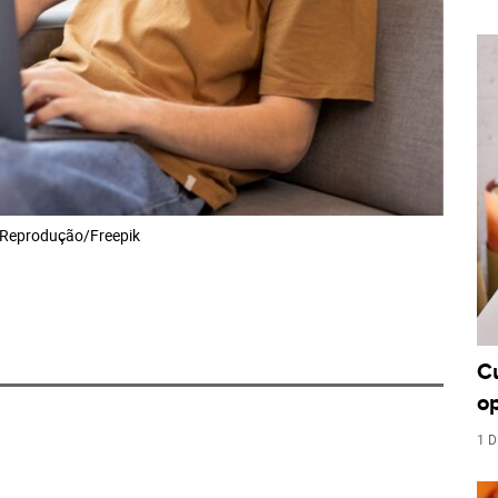
Reprodução/Freepik
C
o
1 D