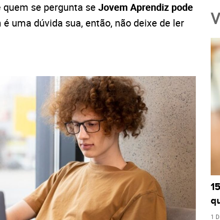
e quem se pergunta se
Jovem Aprendiz pode
V
 é uma dúvida sua, então, não deixe de ler
1
q
1 D