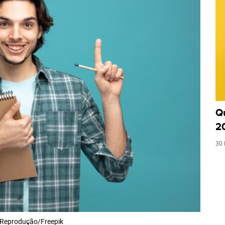
Q
2
30 
Reprodução/Freepik