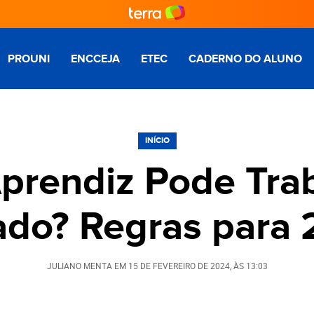
PROUNI
ENCCEJA
ETEC
CADERNO DO ALUNO
INÍCIO
prendiz Pode Trab
ado? Regras para
JULIANO MENTA
EM
15 DE FEVEREIRO DE 2024
, ÀS
13:03