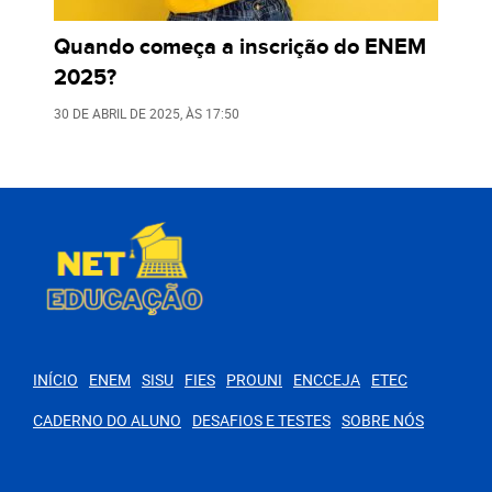
Quando começa a inscrição do ENEM
2025?
30 DE ABRIL DE 2025
, ÀS
17:50
INÍCIO
ENEM
SISU
FIES
PROUNI
ENCCEJA
ETEC
CADERNO DO ALUNO
DESAFIOS E TESTES
SOBRE NÓS
PARA VOCÊ
O Papel Transformador da Educação Física na Vida
dos Jovens