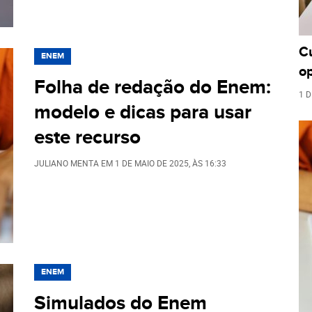
C
ENEM
o
Folha de redação do Enem:
1 D
modelo e dicas para usar
este recurso
JULIANO MENTA
EM
1 DE MAIO DE 2025
, ÀS
16:33
ENEM
Simulados do Enem