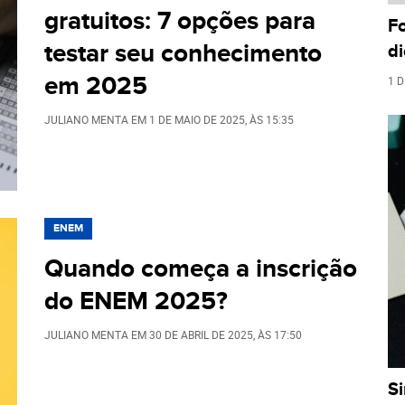
gratuitos: 7 opções para
F
testar seu conhecimento
di
em 2025
1 D
JULIANO MENTA
EM
1 DE MAIO DE 2025
, ÀS
15:35
ENEM
Quando começa a inscrição
do ENEM 2025?
JULIANO MENTA
EM
30 DE ABRIL DE 2025
, ÀS
17:50
S