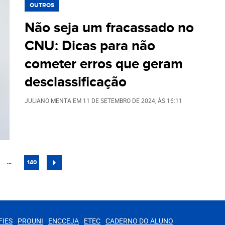
OUTROS
Não seja um fracassado no
CNU: Dicas para não
cometer erros que geram
desclassificação
JULIANO MENTA
EM
11 DE SETEMBRO DE 2024
, ÀS
16:11
NA
PÁGINA
…
140
FIES
PROUNI
ENCCEJA
ETEC
CADERNO DO ALUNO