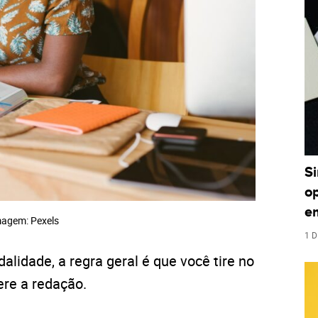
S
o
e
agem: Pexels
1 D
alidade, a regra geral é que você tire no
re a redação.