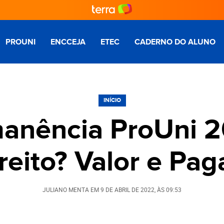
PROUNI
ENCCEJA
ETEC
CADERNO DO ALUNO
INÍCIO
manência ProUni 
reito? Valor e Pa
JULIANO MENTA
EM
9 DE ABRIL DE 2022
, ÀS
09:53