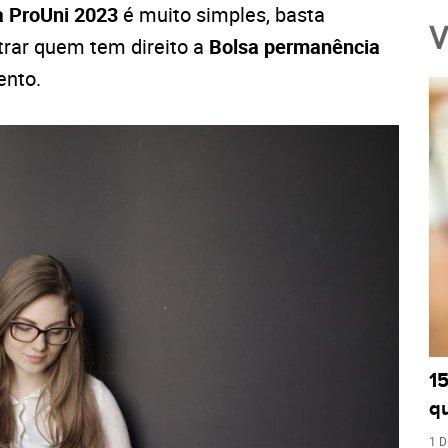
a ProUni 2023
é muito simples, basta
V
strar quem tem direito a
Bolsa permanência
ento.
1
q
1 D