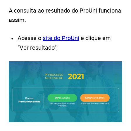
A consulta ao resultado do ProUni funciona
assim:
Acesse o
site do ProUni
e clique em
“Ver resultado”;
PARA VOCÊ
Estes são os 7 cursos mais difíceis de passar no
Prouni 2025!