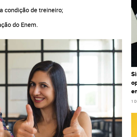
 condição de treineiro;
dação do Enem.
S
o
e
1 D