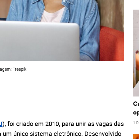
agem: Freepik
C
o
U
), foi criado em 2010, para unir as vagas das
1 D
m um único sistema eletrônico. Desenvolvido