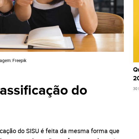
agem: Freepik
Q
2
lassificação do
30 
ficação do SISU é feita da mesma forma que