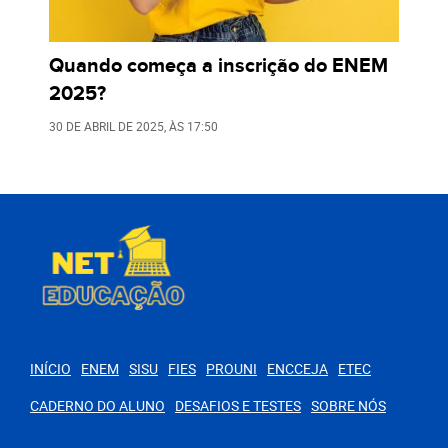
Quando começa a inscrição do ENEM
2025?
30 DE ABRIL DE 2025
, ÀS
17:50
INÍCIO
ENEM
SISU
FIES
PROUNI
ENCCEJA
ETEC
CADERNO DO ALUNO
DESAFIOS E TESTES
SOBRE NÓS