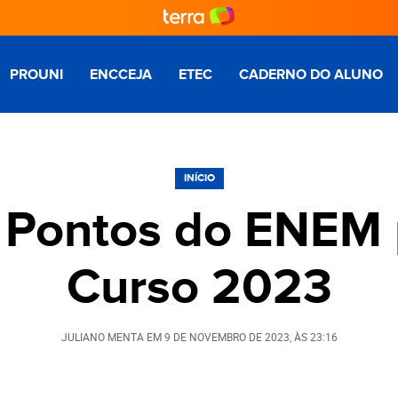
PROUNI
ENCCEJA
ETEC
CADERNO DO ALUNO
INÍCIO
 Pontos do ENEM
Curso 2023
JULIANO MENTA
EM
9 DE NOVEMBRO DE 2023
, ÀS
23:16