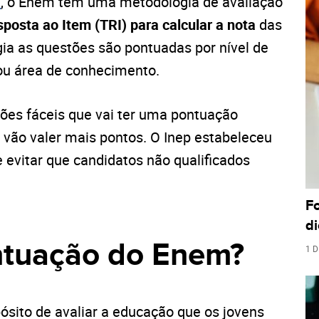
a
, o Enem tem uma metodologia de avaliação
sposta ao Item (TRI) para calcular a nota
das
a as questões são pontuadas por nível de
a ou área de conhecimento.
tões fáceis que vai ter uma pontuação
 vão valer mais pontos. O Inep estabeleceu
 evitar que candidatos não qualificados
F
di
ntuação do Enem?
1 D
ósito de avaliar a educação que os jovens