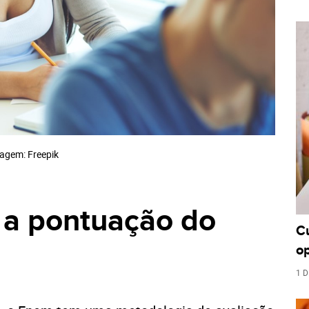
agem: Freepik
 a pontuação do
C
o
1 D