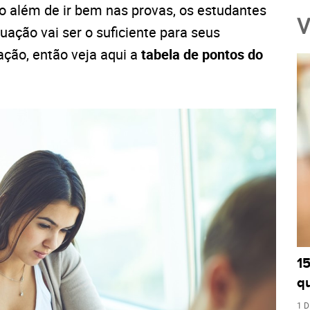
 além de ir bem nas provas, os estudantes
V
ação vai ser o suficiente para seus
ação, então veja aqui a
tabela de pontos do
1
q
1 D