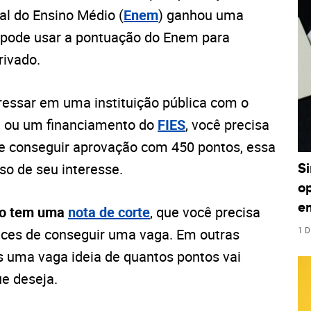
al do Ensino Médio (
Enem
) ganhou uma
 pode usar a pontuação do Enem para
rivado.
ressar em uma instituição pública com o
i, ou um financiamento do
FIES
, você precisa
 conseguir aprovação com 450 pontos, essa
so de seu interesse.
S
o
e
so tem uma
nota de corte
, que você precisa
1 D
ances de conseguir uma vaga. Em outras
s uma vaga ideia de quantos pontos vai
ue deseja.