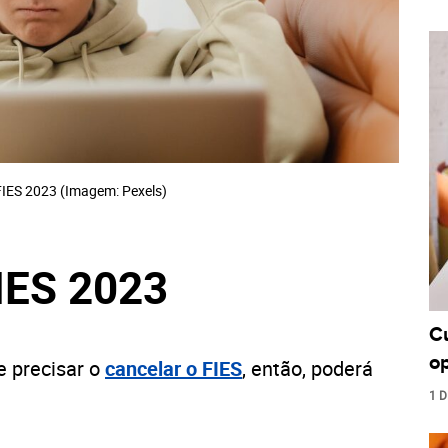
IES 2023 (Imagem: Pexels)
IES 2023
C
o
e precisar o
cancelar o FIES
, então, poderá
1 D