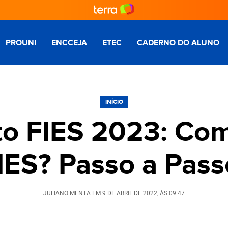
PROUNI
ENCCEJA
ETEC
CADERNO DO ALUNO
INÍCIO
o FIES 2023: Com
IES? Passo a Pass
JULIANO MENTA
EM
9 DE ABRIL DE 2022
, ÀS
09:47