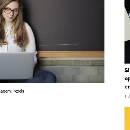
S
o
e
agem: Pexels
1 D