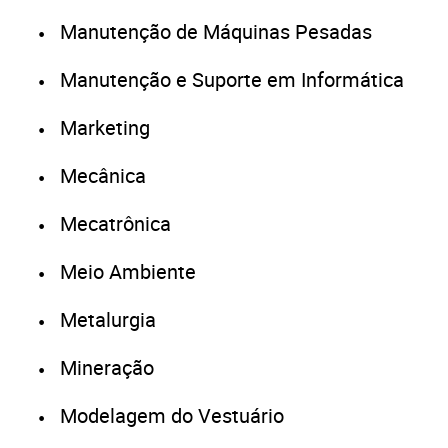
Manutenção de Máquinas Pesadas
Manutenção e Suporte em Informática
Marketing
Mecânica
Mecatrônica
Meio Ambiente
Metalurgia
Mineração
PARA VOCÊ
O que Cai na Prova da ETEC? Matérias, Apostilas e
Modelagem do Vestuário
Questões (PDF)