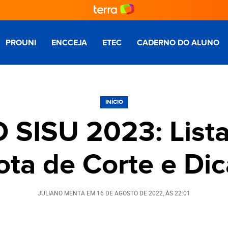
PROUNI
ENCCEJA
ETEC
CADERNO DO ALUNO
INÍCIO
 SISU 2023: List
ota de Corte e Dic
JULIANO MENTA
EM
16 DE AGOSTO DE 2022
, ÀS
22:01