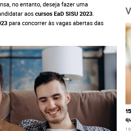
nsa, no entanto, deseja fazer uma
V
candidatar aos
cursos EaD SISU 2023
.
023
para concorrer às vagas abertas das
1
q
1 D