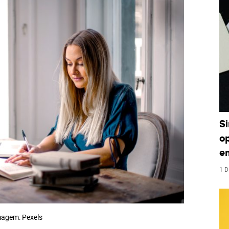
S
o
e
1 D
agem: Pexels