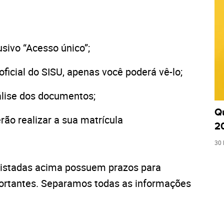
usivo “Acesso único”;
oficial do SISU, apenas você poderá vê-lo;
nálise dos documentos;
Q
ão realizar a sua matrícula
2
30 
 listadas acima possuem prazos para
portantes. Separamos todas as informações