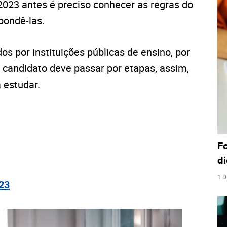
2023 antes é preciso conhecer as regras do
pondê-las.
os por instituições públicas de ensino, por
O candidato deve passar por etapas, assim,
 estudar.
F
di
1 D
23