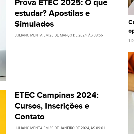
Prova ETEC 2025: O que
estudar? Apostilas e
C
Simulados
o
JULIANO MENTA
EM
28 DE MARÇO DE 2024
, ÀS
08:56
1 D
ETEC Campinas 2024:
Cursos, Inscrições e
Contato
JULIANO MENTA
EM
30 DE JANEIRO DE 2024
, ÀS
09:01