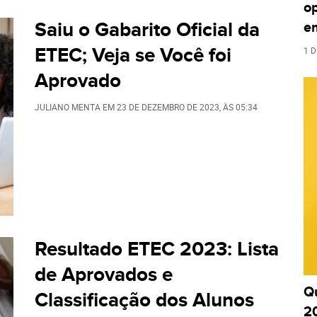
o
Saiu o Gabarito Oficial da
e
ETEC; Veja se Você foi
1 D
Aprovado
JULIANO MENTA
EM
23 DE DEZEMBRO DE 2023
, ÀS
05:34
Resultado ETEC 2023: Lista
de Aprovados e
Q
Classificação dos Alunos
2