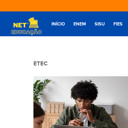
INÍCIO
ENEM
SISU
FIES
ETEC